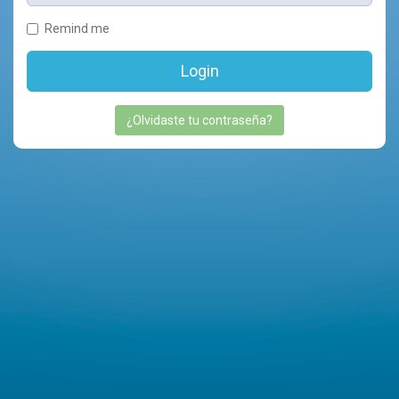
Remind me
Login
¿Olvidaste tu contraseña?